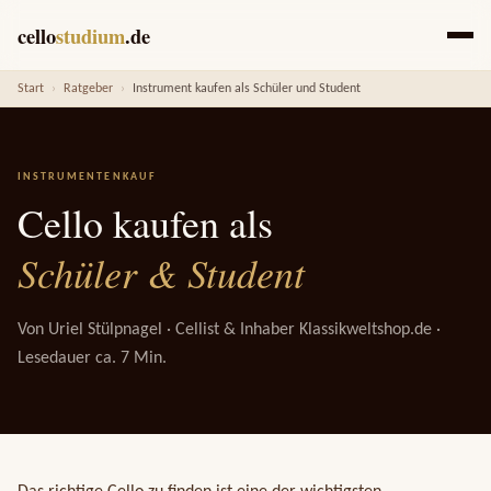
cello
studium
.de
Start
›
Ratgeber
›
Instrument kaufen als Schüler und Student
INSTRUMENTENKAUF
Cello kaufen als
Schüler & Student
Von Uriel Stülpnagel · Cellist & Inhaber Klassikweltshop.de ·
Lesedauer ca. 7 Min.