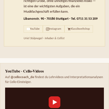
richtigen Größe, ohne unnötiges finanzielles Risiko —
ist eine der wichtigsten Aufgaben, die ein
Musikfachgeschäft erfüllen kann.
Libanonstr. 90 · 70186 Stuttgart · Tel. 0711 31 53 209
YouTube
Instagram
Klassikweltshop
Uriel Stülpnagel · Inhaber & Cellist
YouTube · Cello-Videos
Auf
@cellocoach_de
findest du Lehrvideos und Interpretationsanalysen
für Cello-Einsteiger.