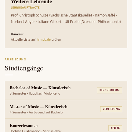
Weitere Lehrende
LEHRBEAUFTRAGTE
Prof. Christoph Schulze (Sächsische Staatskapelle) · Ramon Jaffé ·
Norbert Anger · Juliane Gilbert · Ulf Prelle (Dresdner Philharmonie)
Hinweis:
Aktuelle Liste auf
hfmdd.de
prüfen
AUSBILDUNG
Studiengänge
Bachelor of Music — Künstlerisch
KERNSTUDIUM
8 Semester · Hauptfach Violoncello
Master of Music — Künstlerisch
VERTIEFUNG
4 Semester · Aufbauend auf Bachelor
Konzertexamen
SPITZE
Höchste Qualifikation · Sehr selektiv